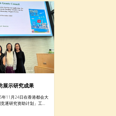
坊展示研究成果
5年11月24日在香港都会大
别竞逐研究资助计划」工作
200名学者。香港树仁大
研究）李允安博士、经济及