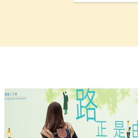
能力。平台设有三大功能
码联系」和「数码学习」
料数据库，促进与本地及
并加强科技主导的实习训
支援计划（QESS）资助近4
下半年开始试行。