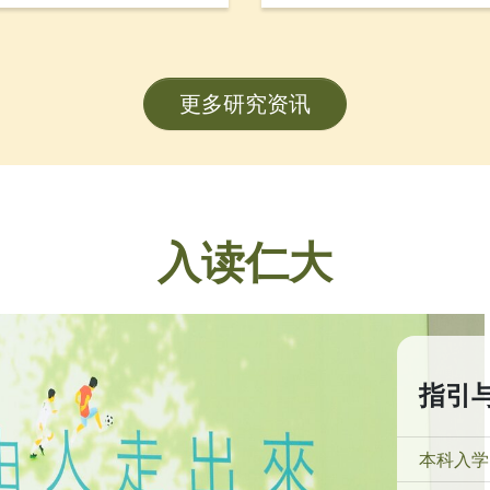
，包括「数码简历」、「数
金融学系副系主任邓志豪
，旨在透过建立学生履历资
会工作学系副教授武婉娴
海外工作实习机构的联系，
划（FDS）研究项目的卓
更多研究资讯
练。项目获教育局质素提升
90万港元，预计于2026年
入读仁大
指引
本科入学