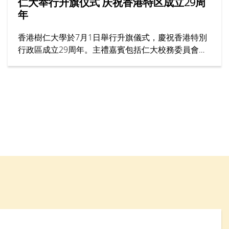
仁大举行升旗仪式 庆祝香港特区成立29周
年
香港樹仁大學於7月1日舉行升旗儀式，慶祝香港特別
行政區成立29周年。主禮嘉賓包括仁大校務委員會主
席黃錫楠教授、校董龍子明先生、校務委員會委員趙
志裕教授、校長胡懷中博士、首席副校長孫天倫教授
及各大學管理層成員。