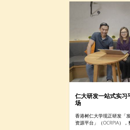
大型跨学科研究成果，分析本港「Alpha」世代（生于
2010年后）到婴儿潮世代（生于1946年至1964年）
的抗逆力与心理健康情况。
仁大研发一站式实习
场
香港树仁大学现正研发「
资源平台」（OCRPIA）
习及其他工作实习课外活