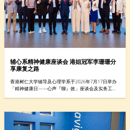
辅心系精神健康座谈会 港姐冠军李珊珊分
享康复之路
香港树仁大学辅导及心理学系于2026年7月17日举办
「精神健康日——心声『聊』效」座谈会及实务工作
坊，来自教育、社福、心理学及运动等界别的专家，
共同探讨精神健康与减压方法，并为前线教育工作者
提供共融校园支援策略。活动亦邀请港姐冠军李珊珊
女士担任主题分享嘉宾，她以惊恐症过来人的身份，
分享如何走出人生低谷。