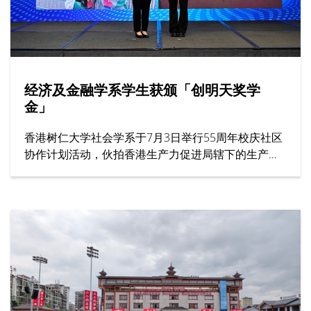
经济及金融学系学生获颁「创明天奖学
金」
香港树仁大学社会学系于7月3日举行55周年校庆社区
协作计划活动，伙拍香港生产力促进局辖下的生产力
学院，在年度创科教育盛事——「创科游学玩转暑假
2026」举办一小时工作坊，题为「留住『立体』记
忆：文化遗产的数码新形态」。