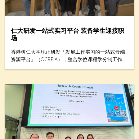
仁大研发一站式实习平台 装备学生迎接职
场
香港树仁大学现正研发「发展工作实习的一站式云端
资源平台」（OCRPIA），整合学位课程学分制工作实
习及其他工作实习课外活动，以巩固学生就业准备及
能力。平台设有三大功能，包括「数码简历」、「数
码联系」和「数码学习」，旨在透过建立学生履历资
料数据库，促进与本地及海外工作实习机构的联系，
并加强科技主导的实习训练。项目获教育局质素提升
支援计划（QESS）资助近490万港元，预计于2026年
下半年开始试行。