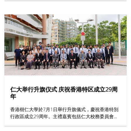
会，成就了跨越半世纪的育人传奇。节目邀请多位受
访者，分享他们眼中的胡校监与树仁精神。
仁大举行升旗仪式 庆祝香港特区成立29周
年
香港樹仁大學於7月1日舉行升旗儀式，慶祝香港特別
行政區成立29周年。主禮嘉賓包括仁大校務委員會主
席黃錫楠教授、校董龍子明先生、校務委員會委員趙
志裕教授、校長胡懷中博士、首席副校長孫天倫教授