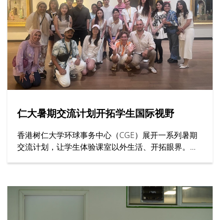
生到场观战。双方球员全力以赴、以球会友，充分展
现体育交流的意义。
仁大暑期交流计划开拓学生国际视野
香港树仁大学环球事务中心（CGE）展开一系列暑期
交流计划，让学生体验课室以外生活、开拓眼界。其
中上海交通大学、英国西敏寺大学与牛津大学等院校
代表亲临仁大，向学生介绍课程内容、住宿安排与校
园生活等暑期课程资讯。此外，去年远赴土耳其和南
韩参与暑期活动的学生亦有分享文化体验感觉，交流
学习心得。上海交通大学的代表向仁大师生介绍课程
内容，该校有逾130年历史，为全球顶尖学府之一，