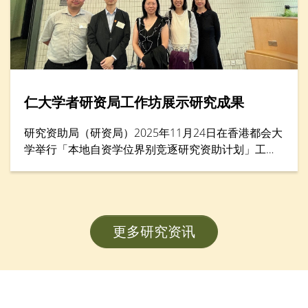
仁大学者研资局工作坊展示研究成果
研究资助局（研资局）2025年11月24日在香港都会大
学举行「本地自资学位界别竞逐研究资助计划」工作
坊暨项目海报展示，汇集逾200名学者。香港树仁大
学协理学术副校长（大学研究）李允安博士、经济及
金融学系副系主任邓志豪博士、李绮雯教授，以及社
会工作学系副教授武婉娴博士，展示其在教员发展计
更多研究资讯
划（FDS）研究项目的卓越成果。