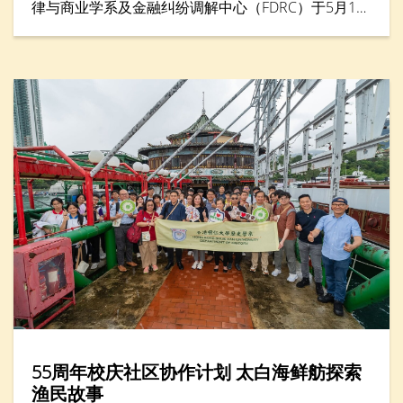
律与商业学系及金融纠纷调解中心（FDRC）于5月16
日合办「青年调解实践坊2026」，来自六间中学的二
十多名中学生透过讲座与实践工作坊，学习如何以对
话与理解化解冲突。学生化身为调解员，透过模拟角
色扮演及互动学习，练习聆听、沟通与协商技巧，并
将冲突转化为建设性讨论。活动亦设有「最佳总
结」、「最佳主动聆听」及「最佳建立互信」等奖
项，以表扬在调解表现方面出色的参加者。
55周年校庆社区协作计划 太白海鲜舫探索
渔民故事