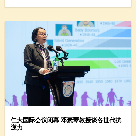
仁大国际会议闭幕 邓素琴教授谈各世代抗
逆力