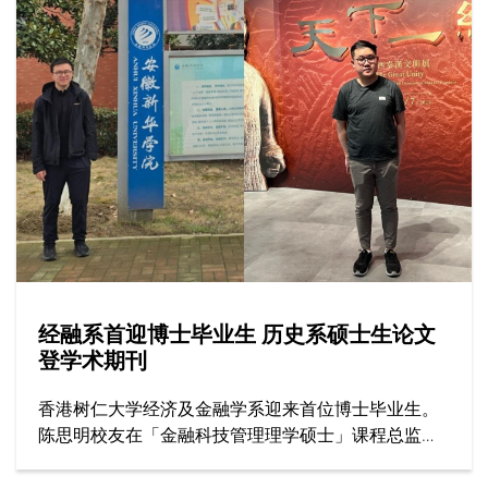
线辅导、提供专业培训与教学，全为实现心中一个愿
景：将辅导心理学的价值融入社区。
经融系首迎博士毕业生 历史系硕士生论文
登学术期刊
香港树仁大学经济及金融学系迎来首位博士毕业生。
陈思明校友在「金融科技管理理学硕士」课程总监兼
主导师李绮雯教授及经融系副系主任邓志豪博士（副
导师）的指导下，顺利完成博士学位，目前在安徽新