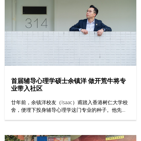
暑期课程特点包括提供过百项学科、顶尖师资与丰富
校园生活。
首届辅导心理学硕士余镇洋 做开荒牛将专
业带入社区
廿年前，余镇洋校友（Isaac）甫踏入香港树仁大学校
舍，便埋下投身辅导心理学这门专业的种子。他先在
辅导及心理学学士课程考获全级第一，再接再厉原校
攻读辅导心理学硕士课程，更成为首届毕业生。在树
仁打稳专业基础，初出社会却发现大众对其专业的认
识尚浅，于是决心担当业界「开荒牛」，包括从事前