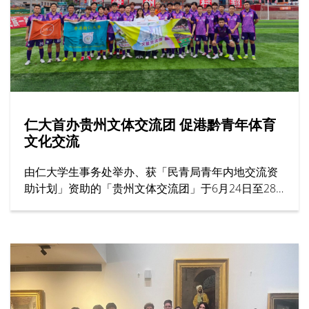
仁大首办贵州文体交流团 促港黔青年体育
文化交流
由仁大学生事务处举办、获「民青局青年内地交流资
助计划」资助的「贵州文体交流团」于6月24日至28
日圆满结束。作为大学首个以体育为主题的交流项
目，活动共有31名来自男子足球队、男子篮球队及女
子篮球队的运动员参加，为港黔两地青年体育交流揭
开新一页。
仁大代表团抵达后，随即到访贵州商学院并参观校园
设施。两校之后展开足球及篮球友谊赛，吸引大批师