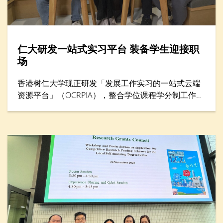
仁大研发一站式实习平台 装备学生迎接职
场
香港树仁大学现正研发「发展工作实习的一站式云端
资源平台」（OCRPIA），整合学位课程学分制工作实
习及其他工作实习课外活动，以巩固学生就业准备及
能力。平台设有三大功能，包括「数码简历」、「数
码联系」和「数码学习」，旨在透过建立学生履历资
料数据库，促进与本地及海外工作实习机构的联系，
并加强科技主导的实习训练。项目获教育局质素提升
支援计划（QESS）资助近490万港元，预计于2026年
下半年开始试行。