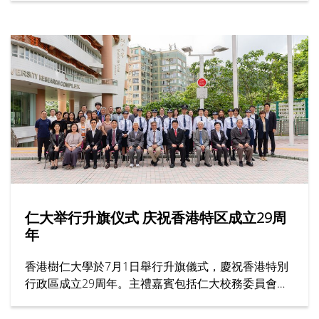
会，成就了跨越半世纪的育人传奇。节目邀请多位受
访者，分享他们眼中的胡校监与树仁精神。
仁大举行升旗仪式 庆祝香港特区成立29周
年
香港樹仁大學於7月1日舉行升旗儀式，慶祝香港特別
行政區成立29周年。主禮嘉賓包括仁大校務委員會主
席黃錫楠教授、校董龍子明先生、校務委員會委員趙
志裕教授、校長胡懷中博士、首席副校長孫天倫教授