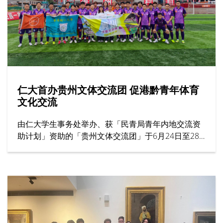
仁大首办贵州文体交流团 促港黔青年体育
文化交流
由仁大学生事务处举办、获「民青局青年内地交流资
助计划」资助的「贵州文体交流团」于6月24日至28
日圆满结束。作为大学首个以体育为主题的交流项
目，活动共有31名来自男子足球队、男子篮球队及女
子篮球队的运动员参加，为港黔两地青年体育交流揭
开新一页。
仁大代表团抵达后，随即到访贵州商学院并参观校园
设施。两校之后展开足球及篮球友谊赛，吸引大批师