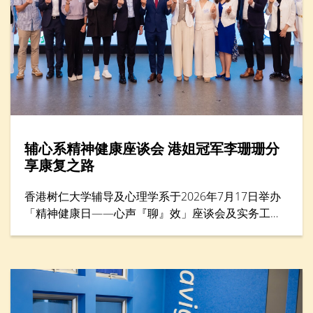
辅心系精神健康座谈会 港姐冠军李珊珊分
享康复之路
香港树仁大学辅导及心理学系于2026年7月17日举办
「精神健康日——心声『聊』效」座谈会及实务工作
坊，来自教育、社福、心理学及运动等界别的专家，
共同探讨精神健康与减压方法，并为前线教育工作者
提供共融校园支援策略。活动亦邀请港姐冠军李珊珊
女士担任主题分享嘉宾，她以惊恐症过来人的身份，
分享如何走出人生低谷。