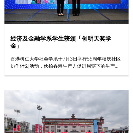
经济及金融学系学生获颁「创明天奖学
金」
香港树仁大学社会学系于7月3日举行55周年校庆社区
协作计划活动，伙拍香港生产力促进局辖下的生产力
学院，在年度创科教育盛事——「创科游学玩转暑假
2026」举办一小时工作坊，题为「留住『立体』记
忆：文化遗产的数码新形态」。