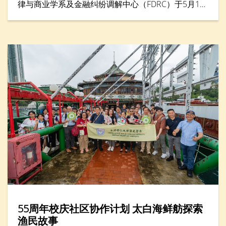
律与商业学系及金融纠纷调解中心（FDRC）于5月16
日合办「青年调解实践坊2026」，来自六间中学的二
十多名中学生透过讲座与实践工作坊，学习如何以对
话与理解化解冲突。学生化身为调解员，透过模拟角
色扮演及互动学习，练习聆听、沟通与协商技巧，并
将冲突转化为建设性讨论。活动亦设有「最佳总
结」、「最佳主动聆听」及「最佳建立互信」等奖
项，以表扬在调解表现方面出色的参加者。
55周年校庆社区协作计划 太白海鲜舫探索
渔民故事