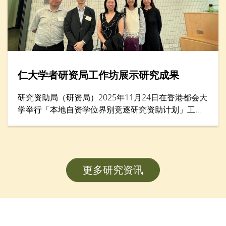
仁大学者研资局工作坊展示研究成果
研究资助局（研资局）2025年11月24日在香港都会大
学举行「本地自资学位界别竞逐研究资助计划」工作
坊暨项目海报展示，汇集逾200名学者。香港树仁大
学协理学术副校长（大学研究）李允安博士、经济及
金融学系副系主任邓志豪博士、李绮雯教授，以及社
会工作学系副教授武婉娴博士，展示其在教员发展计
更多研究资讯
划（FDS）研究项目的卓越成果。