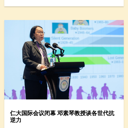
仁大国际会议闭幕 邓素琴教授谈各世代抗
逆力