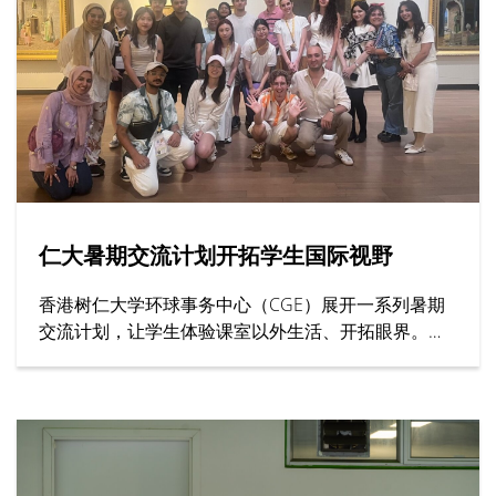
生到场观战。双方球员全力以赴、以球会友，充分展
现体育交流的意义。
仁大暑期交流计划开拓学生国际视野
香港树仁大学环球事务中心（CGE）展开一系列暑期
交流计划，让学生体验课室以外生活、开拓眼界。其
中上海交通大学、英国西敏寺大学与牛津大学等院校
代表亲临仁大，向学生介绍课程内容、住宿安排与校
园生活等暑期课程资讯。此外，去年远赴土耳其和南
韩参与暑期活动的学生亦有分享文化体验感觉，交流
学习心得。上海交通大学的代表向仁大师生介绍课程
内容，该校有逾130年历史，为全球顶尖学府之一，