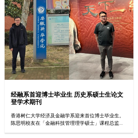
线辅导、提供专业培训与教学，全为实现心中一个愿
景：将辅导心理学的价值融入社区。
经融系首迎博士毕业生 历史系硕士生论文
登学术期刊
香港树仁大学经济及金融学系迎来首位博士毕业生。
陈思明校友在「金融科技管理理学硕士」课程总监兼
主导师李绮雯教授及经融系副系主任邓志豪博士（副
导师）的指导下，顺利完成博士学位，目前在安徽新