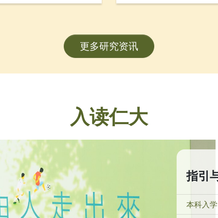
，包括「数码简历」、「数
金融学系副系主任邓志豪
，旨在透过建立学生履历资
会工作学系副教授武婉娴
海外工作实习机构的联系，
划（FDS）研究项目的卓
更多研究资讯
练。项目获教育局质素提升
90万港元，预计于2026年
入读仁大
指引
本科入学