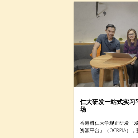
大型跨学科研究成果，分析本港「Alpha」世代（生于
2010年后）到婴儿潮世代（生于1946年至1964年）
的抗逆力与心理健康情况。
仁大研发一站式实习
场
香港树仁大学现正研发「
资源平台」（OCRPIA）
习及其他工作实习课外活