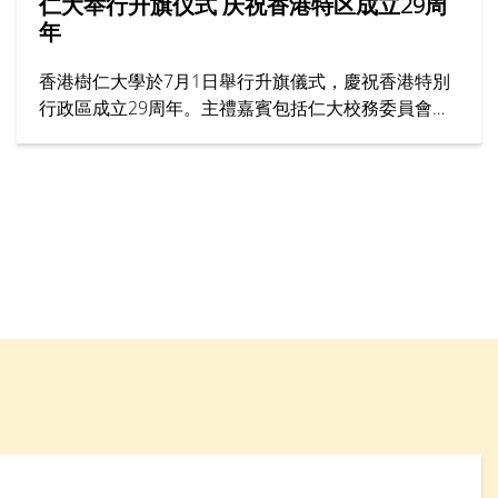
仁大举行升旗仪式 庆祝香港特区成立29周
年
香港樹仁大學於7月1日舉行升旗儀式，慶祝香港特別
行政區成立29周年。主禮嘉賓包括仁大校務委員會主
席黃錫楠教授、校董龍子明先生、校務委員會委員趙
志裕教授、校長胡懷中博士、首席副校長孫天倫教授
及各大學管理層成員。