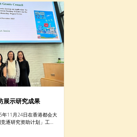
坊展示研究成果
5年11月24日在香港都会大
别竞逐研究资助计划」工作
200名学者。香港树仁大
研究）李允安博士、经济及