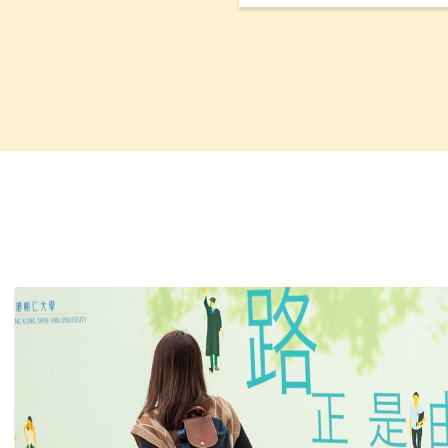
能力。平台设有三大功能
码联系」和「数码学习」
料数据库，促进与本地及
并加强科技主导的实习训
支援计划（QESS）资助近4
下半年开始试行。