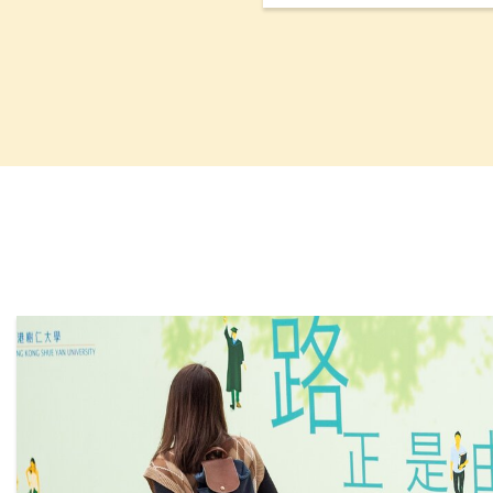
能力。平台设有三大功能
码联系」和「数码学习」
料数据库，促进与本地及
并加强科技主导的实习训
支援计划（QESS）资助近4
下半年开始试行。