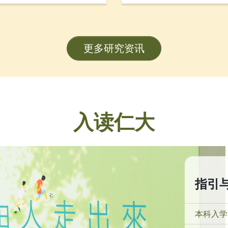
，包括「数码简历」、「数
金融学系副系主任邓志豪
，旨在透过建立学生履历资
会工作学系副教授武婉娴
海外工作实习机构的联系，
划（FDS）研究项目的卓
更多研究资讯
练。项目获教育局质素提升
90万港元，预计于2026年
入读仁大
指引
本科入学