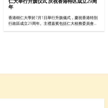
仁大举行升旗仪式 庆祝香港特区成立29周
年
香港樹仁大學於7月1日舉行升旗儀式，慶祝香港特別
行政區成立29周年。主禮嘉賓包括仁大校務委員會主
席黃錫楠教授、校董龍子明先生、校務委員會委員趙
志裕教授、校長胡懷中博士、首席副校長孫天倫教授
及各大學管理層成員。