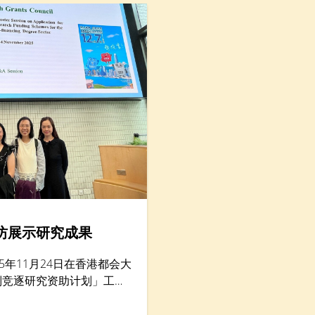
坊展示研究成果
5年11月24日在香港都会大
别竞逐研究资助计划」工作
200名学者。香港树仁大
研究）李允安博士、经济及