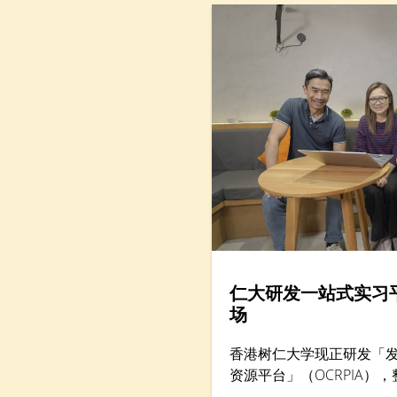
大型跨学科研究成果，分析本港「Alpha」世代（生于
2010年后）到婴儿潮世代（生于1946年至1964年）
的抗逆力与心理健康情况。
仁大研发一站式实习
场
香港树仁大学现正研发「
资源平台」（OCRPIA）
习及其他工作实习课外活