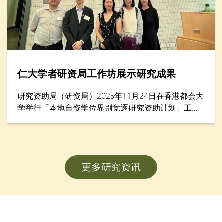
仁大学者研资局工作坊展示研究成果
研究资助局（研资局）2025年11月24日在香港都会大
学举行「本地自资学位界别竞逐研究资助计划」工作
坊暨项目海报展示，汇集逾200名学者。香港树仁大
学协理学术副校长（大学研究）李允安博士、经济及
金融学系副系主任邓志豪博士、李绮雯教授，以及社
会工作学系副教授武婉娴博士，展示其在教员发展计
更多研究资讯
划（FDS）研究项目的卓越成果。