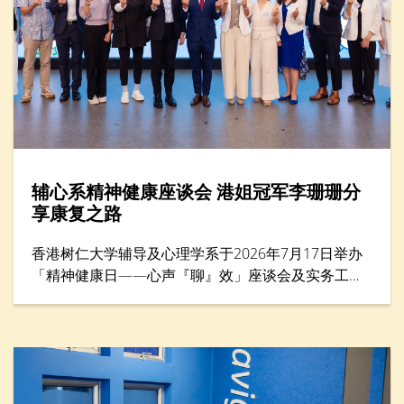
辅心系精神健康座谈会 港姐冠军李珊珊分
享康复之路
香港树仁大学辅导及心理学系于2026年7月17日举办
「精神健康日——心声『聊』效」座谈会及实务工作
坊，来自教育、社福、心理学及运动等界别的专家，
共同探讨精神健康与减压方法，并为前线教育工作者
提供共融校园支援策略。活动亦邀请港姐冠军李珊珊
女士担任主题分享嘉宾，她以惊恐症过来人的身份，
分享如何走出人生低谷。