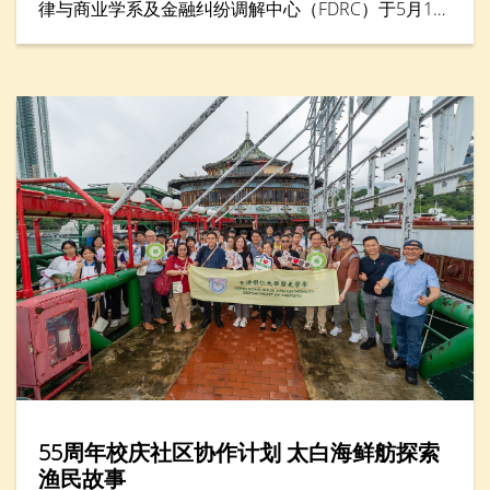
律与商业学系及金融纠纷调解中心（FDRC）于5月16
日合办「青年调解实践坊2026」，来自六间中学的二
十多名中学生透过讲座与实践工作坊，学习如何以对
话与理解化解冲突。学生化身为调解员，透过模拟角
色扮演及互动学习，练习聆听、沟通与协商技巧，并
将冲突转化为建设性讨论。活动亦设有「最佳总
结」、「最佳主动聆听」及「最佳建立互信」等奖
项，以表扬在调解表现方面出色的参加者。
55周年校庆社区协作计划 太白海鲜舫探索
渔民故事