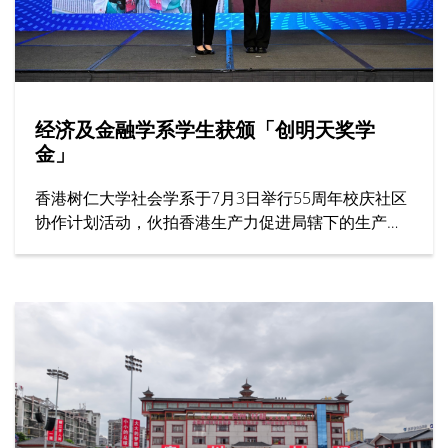
经济及金融学系学生获颁「创明天奖学
金」
香港树仁大学社会学系于7月3日举行55周年校庆社区
协作计划活动，伙拍香港生产力促进局辖下的生产力
学院，在年度创科教育盛事——「创科游学玩转暑假
2026」举办一小时工作坊，题为「留住『立体』记
忆：文化遗产的数码新形态」。