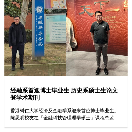
线辅导、提供专业培训与教学，全为实现心中一个愿
景：将辅导心理学的价值融入社区。
经融系首迎博士毕业生 历史系硕士生论文
登学术期刊
香港树仁大学经济及金融学系迎来首位博士毕业生。
陈思明校友在「金融科技管理理学硕士」课程总监兼
主导师李绮雯教授及经融系副系主任邓志豪博士（副
导师）的指导下，顺利完成博士学位，目前在安徽新