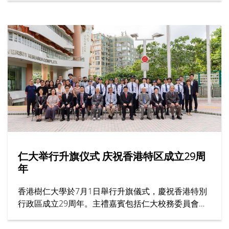
会，成就了跨越半世纪的育人传奇。节目邀请多位受
访者，分享他们眼中的胡校监与树仁精神。
仁大举行升旗仪式 庆祝香港特区成立29周
年
香港樹仁大學於7月1日舉行升旗儀式，慶祝香港特別
行政區成立29周年。主禮嘉賓包括仁大校務委員會主
席黃錫楠教授、校董龍子明先生、校務委員會委員趙
志裕教授、校長胡懷中博士、首席副校長孫天倫教授