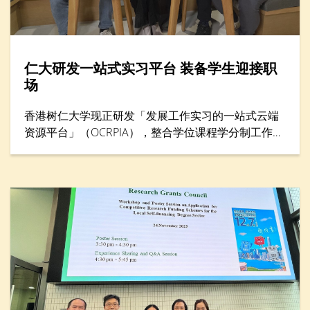
仁大研发一站式实习平台 装备学生迎接职
场
香港树仁大学现正研发「发展工作实习的一站式云端
资源平台」（OCRPIA），整合学位课程学分制工作实
习及其他工作实习课外活动，以巩固学生就业准备及
能力。平台设有三大功能，包括「数码简历」、「数
码联系」和「数码学习」，旨在透过建立学生履历资
料数据库，促进与本地及海外工作实习机构的联系，
并加强科技主导的实习训练。项目获教育局质素提升
支援计划（QESS）资助近490万港元，预计于2026年
下半年开始试行。