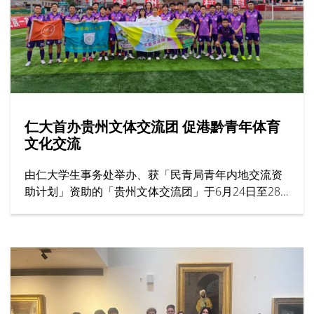
仁大首办贵州文体交流团 促港黔青年体育
文化交流
由仁大学生事务处举办、获「民青局青年内地交流资
助计划」资助的「贵州文体交流团」于6月24日至28
日圆满结束。作为大学首个以体育为主题的交流项
目，活动共有31名来自男子足球队、男子篮球队及女
子篮球队的运动员参加，为港黔两地青年体育交流揭
开新一页。
仁大代表团抵达后，随即到访贵州商学院并参观校园
设施。两校之后展开足球及篮球友谊赛，吸引大批师