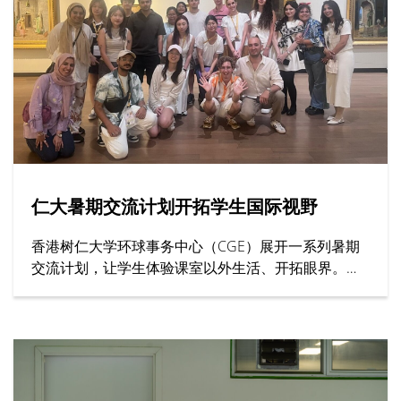
生到场观战。双方球员全力以赴、以球会友，充分展
现体育交流的意义。
仁大暑期交流计划开拓学生国际视野
香港树仁大学环球事务中心（CGE）展开一系列暑期
交流计划，让学生体验课室以外生活、开拓眼界。其
中上海交通大学、英国西敏寺大学与牛津大学等院校
代表亲临仁大，向学生介绍课程内容、住宿安排与校
园生活等暑期课程资讯。此外，去年远赴土耳其和南
韩参与暑期活动的学生亦有分享文化体验感觉，交流
学习心得。上海交通大学的代表向仁大师生介绍课程
内容，该校有逾130年历史，为全球顶尖学府之一，