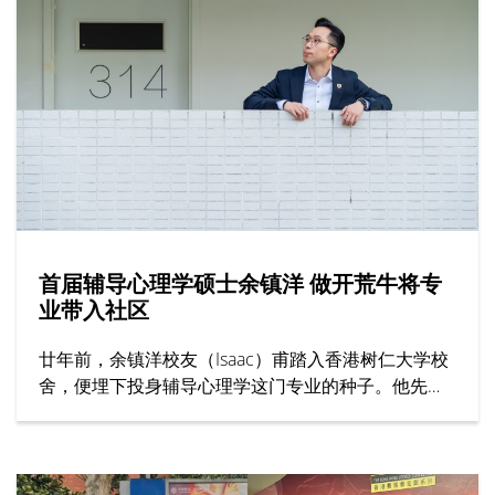
暑期课程特点包括提供过百项学科、顶尖师资与丰富
校园生活。
首届辅导心理学硕士余镇洋 做开荒牛将专
业带入社区
廿年前，余镇洋校友（Isaac）甫踏入香港树仁大学校
舍，便埋下投身辅导心理学这门专业的种子。他先在
辅导及心理学学士课程考获全级第一，再接再厉原校
攻读辅导心理学硕士课程，更成为首届毕业生。在树
仁打稳专业基础，初出社会却发现大众对其专业的认
识尚浅，于是决心担当业界「开荒牛」，包括从事前