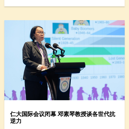
仁大国际会议闭幕 邓素琴教授谈各世代抗
逆力