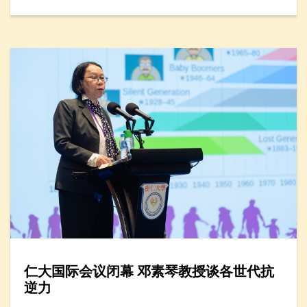
仁大国际会议闭幕 邓素琴教授谈各世代抗
逆力