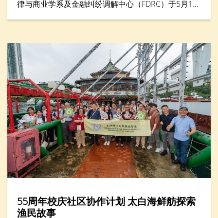
律与商业学系及金融纠纷调解中心（FDRC）于5月16
日合办「青年调解实践坊2026」，来自六间中学的二
十多名中学生透过讲座与实践工作坊，学习如何以对
话与理解化解冲突。学生化身为调解员，透过模拟角
色扮演及互动学习，练习聆听、沟通与协商技巧，并
将冲突转化为建设性讨论。活动亦设有「最佳总
结」、「最佳主动聆听」及「最佳建立互信」等奖
项，以表扬在调解表现方面出色的参加者。
55周年校庆社区协作计划 太白海鲜舫探索
渔民故事