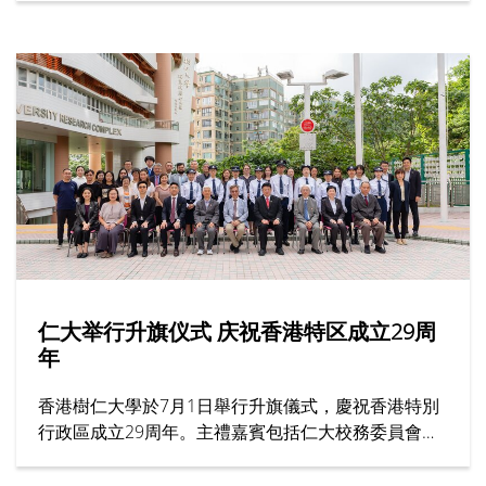
会，成就了跨越半世纪的育人传奇。节目邀请多位受
访者，分享他们眼中的胡校监与树仁精神。
仁大举行升旗仪式 庆祝香港特区成立29周
年
香港樹仁大學於7月1日舉行升旗儀式，慶祝香港特別
行政區成立29周年。主禮嘉賓包括仁大校務委員會主
席黃錫楠教授、校董龍子明先生、校務委員會委員趙
志裕教授、校長胡懷中博士、首席副校長孫天倫教授