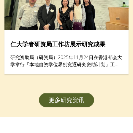
仁大学者研资局工作坊展示研究成果
研究资助局（研资局）2025年11月24日在香港都会大
学举行「本地自资学位界别竞逐研究资助计划」工作
坊暨项目海报展示，汇集逾200名学者。香港树仁大
学协理学术副校长（大学研究）李允安博士、经济及
金融学系副系主任邓志豪博士、李绮雯教授，以及社
会工作学系副教授武婉娴博士，展示其在教员发展计
更多研究资讯
划（FDS）研究项目的卓越成果。