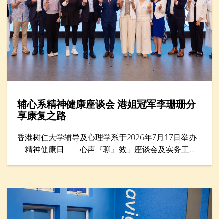
辅心系精神健康座谈会 港姐冠军李珊珊分
享康复之路
香港树仁大学辅导及心理学系于2026年7月17日举办
「精神健康日——心声『聊』效」座谈会及实务工作
坊，来自教育、社福、心理学及运动等界别的专家，
共同探讨精神健康与减压方法，并为前线教育工作者
提供共融校园支援策略。活动亦邀请港姐冠军李珊珊
女士担任主题分享嘉宾，她以惊恐症过来人的身份，
分享如何走出人生低谷。