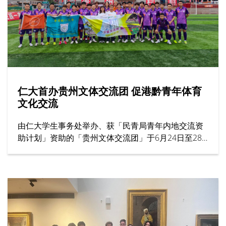
仁大首办贵州文体交流团 促港黔青年体育
文化交流
由仁大学生事务处举办、获「民青局青年内地交流资
助计划」资助的「贵州文体交流团」于6月24日至28
日圆满结束。作为大学首个以体育为主题的交流项
目，活动共有31名来自男子足球队、男子篮球队及女
子篮球队的运动员参加，为港黔两地青年体育交流揭
开新一页。
仁大代表团抵达后，随即到访贵州商学院并参观校园
设施。两校之后展开足球及篮球友谊赛，吸引大批师