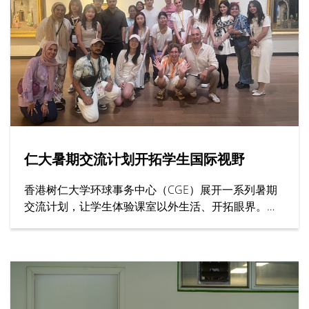
生到场观战。双方球员全力以赴、以球会友，充分展
现体育交流的意义。
仁大暑期交流计划开拓学生国际视野
香港树仁大学环球事务中心（CGE）展开一系列暑期
交流计划，让学生体验课室以外生活、开拓眼界。其
中上海交通大学、英国西敏寺大学与牛津大学等院校
代表亲临仁大，向学生介绍课程内容、住宿安排与校
园生活等暑期课程资讯。此外，去年远赴土耳其和南
韩参与暑期活动的学生亦有分享文化体验感觉，交流
学习心得。上海交通大学的代表向仁大师生介绍课程
内容，该校有逾130年历史，为全球顶尖学府之一，