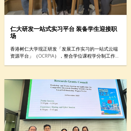
仁大研发一站式实习平台 装备学生迎接职
场
香港树仁大学现正研发「发展工作实习的一站式云端
资源平台」（OCRPIA），整合学位课程学分制工作实
习及其他工作实习课外活动，以巩固学生就业准备及
能力。平台设有三大功能，包括「数码简历」、「数
码联系」和「数码学习」，旨在透过建立学生履历资
料数据库，促进与本地及海外工作实习机构的联系，
并加强科技主导的实习训练。项目获教育局质素提升
支援计划（QESS）资助近490万港元，预计于2026年
下半年开始试行。