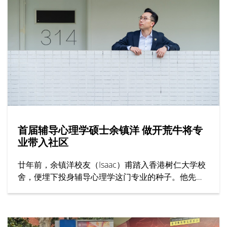
暑期课程特点包括提供过百项学科、顶尖师资与丰富
校园生活。
首届辅导心理学硕士余镇洋 做开荒牛将专
业带入社区
廿年前，余镇洋校友（Isaac）甫踏入香港树仁大学校
舍，便埋下投身辅导心理学这门专业的种子。他先在
辅导及心理学学士课程考获全级第一，再接再厉原校
攻读辅导心理学硕士课程，更成为首届毕业生。在树
仁打稳专业基础，初出社会却发现大众对其专业的认
识尚浅，于是决心担当业界「开荒牛」，包括从事前