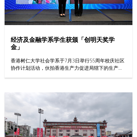
经济及金融学系学生获颁「创明天奖学
金」
香港树仁大学社会学系于7月3日举行55周年校庆社区
协作计划活动，伙拍香港生产力促进局辖下的生产力
学院，在年度创科教育盛事——「创科游学玩转暑假
2026」举办一小时工作坊，题为「留住『立体』记
忆：文化遗产的数码新形态」。