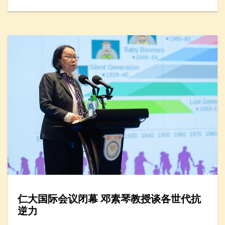
仁大国际会议闭幕 邓素琴教授谈各世代抗
逆力