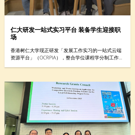
仁大研发一站式实习平台 装备学生迎接职
场
香港树仁大学现正研发「发展工作实习的一站式云端
资源平台」（OCRPIA），整合学位课程学分制工作实
习及其他工作实习课外活动，以巩固学生就业准备及
能力。平台设有三大功能，包括「数码简历」、「数
码联系」和「数码学习」，旨在透过建立学生履历资
料数据库，促进与本地及海外工作实习机构的联系，
并加强科技主导的实习训练。项目获教育局质素提升
支援计划（QESS）资助近490万港元，预计于2026年
下半年开始试行。