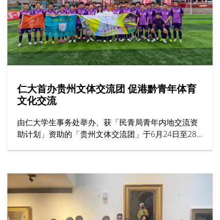
仁大首办贵州文体交流团 促港黔青年体育
文化交流
由仁大学生事务处举办、获「民青局青年内地交流资
助计划」资助的「贵州文体交流团」于6月24日至28
日圆满结束。作为大学首个以体育为主题的交流项
目，活动共有31名来自男子足球队、男子篮球队及女
子篮球队的运动员参加，为港黔两地青年体育交流揭
开新一页。
仁大代表团抵达后，随即到访贵州商学院并参观校园
设施。两校之后展开足球及篮球友谊赛，吸引大批师