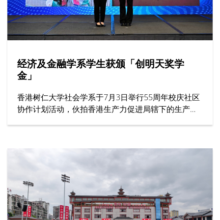
经济及金融学系学生获颁「创明天奖学
金」
香港树仁大学社会学系于7月3日举行55周年校庆社区
协作计划活动，伙拍香港生产力促进局辖下的生产力
学院，在年度创科教育盛事——「创科游学玩转暑假
2026」举办一小时工作坊，题为「留住『立体』记
忆：文化遗产的数码新形态」。