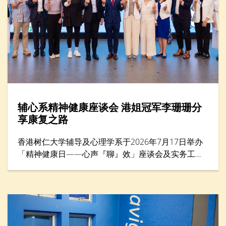
辅心系精神健康座谈会 港姐冠军李珊珊分
享康复之路
香港树仁大学辅导及心理学系于2026年7月17日举办
「精神健康日——心声『聊』效」座谈会及实务工作
坊，来自教育、社福、心理学及运动等界别的专家，
共同探讨精神健康与减压方法，并为前线教育工作者
提供共融校园支援策略。活动亦邀请港姐冠军李珊珊
女士担任主题分享嘉宾，她以惊恐症过来人的身份，
分享如何走出人生低谷。