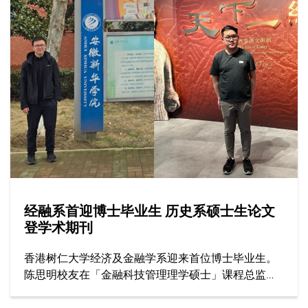
线辅导、提供专业培训与教学，全为实现心中一个愿
景：将辅导心理学的价值融入社区。
经融系首迎博士毕业生 历史系硕士生论文
登学术期刊
香港树仁大学经济及金融学系迎来首位博士毕业生。
陈思明校友在「金融科技管理理学硕士」课程总监兼
主导师李绮雯教授及经融系副系主任邓志豪博士（副
导师）的指导下，顺利完成博士学位，目前在安徽新