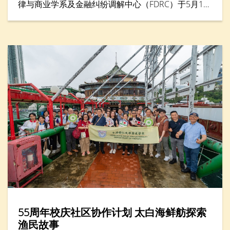
律与商业学系及金融纠纷调解中心（FDRC）于5月16
日合办「青年调解实践坊2026」，来自六间中学的二
十多名中学生透过讲座与实践工作坊，学习如何以对
话与理解化解冲突。学生化身为调解员，透过模拟角
色扮演及互动学习，练习聆听、沟通与协商技巧，并
将冲突转化为建设性讨论。活动亦设有「最佳总
结」、「最佳主动聆听」及「最佳建立互信」等奖
项，以表扬在调解表现方面出色的参加者。
55周年校庆社区协作计划 太白海鲜舫探索
渔民故事