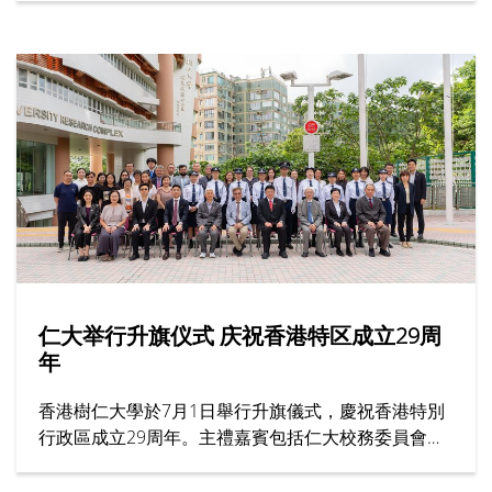
会，成就了跨越半世纪的育人传奇。节目邀请多位受
访者，分享他们眼中的胡校监与树仁精神。
仁大举行升旗仪式 庆祝香港特区成立29周
年
香港樹仁大學於7月1日舉行升旗儀式，慶祝香港特別
行政區成立29周年。主禮嘉賓包括仁大校務委員會主
席黃錫楠教授、校董龍子明先生、校務委員會委員趙
志裕教授、校長胡懷中博士、首席副校長孫天倫教授