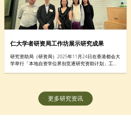
仁大学者研资局工作坊展示研究成果
研究资助局（研资局）2025年11月24日在香港都会大
学举行「本地自资学位界别竞逐研究资助计划」工作
坊暨项目海报展示，汇集逾200名学者。香港树仁大
学协理学术副校长（大学研究）李允安博士、经济及
金融学系副系主任邓志豪博士、李绮雯教授，以及社
会工作学系副教授武婉娴博士，展示其在教员发展计
更多研究资讯
划（FDS）研究项目的卓越成果。