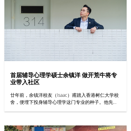
暑期课程特点包括提供过百项学科、顶尖师资与丰富
校园生活。
首届辅导心理学硕士余镇洋 做开荒牛将专
业带入社区
廿年前，余镇洋校友（Isaac）甫踏入香港树仁大学校
舍，便埋下投身辅导心理学这门专业的种子。他先在
辅导及心理学学士课程考获全级第一，再接再厉原校
攻读辅导心理学硕士课程，更成为首届毕业生。在树
仁打稳专业基础，初出社会却发现大众对其专业的认
识尚浅，于是决心担当业界「开荒牛」，包括从事前