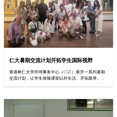
生到场观战。双方球员全力以赴、以球会友，充分展
现体育交流的意义。
仁大暑期交流计划开拓学生国际视野
香港树仁大学环球事务中心（CGE）展开一系列暑期
交流计划，让学生体验课室以外生活、开拓眼界。其
中上海交通大学、英国西敏寺大学与牛津大学等院校
代表亲临仁大，向学生介绍课程内容、住宿安排与校
园生活等暑期课程资讯。此外，去年远赴土耳其和南
韩参与暑期活动的学生亦有分享文化体验感觉，交流
学习心得。上海交通大学的代表向仁大师生介绍课程
内容，该校有逾130年历史，为全球顶尖学府之一，