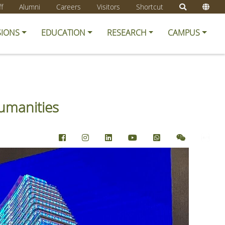
ff
Alumni
Careers
Visitors
Shortcut
SIONS
EDUCATION
RESEARCH
CAMPUS
humanities