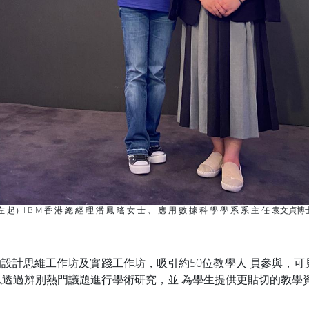
 起）I B M 香 港 總 經 理 潘 鳳 瑤 女 士 、 應 用 數 據 科 學 學 系 系 主 任 袁文貞
的設計思維工作坊及實踐工作坊，吸引約50位教學人 員參與，
以透過辨別熱門議題進行學術研究，並 為學生提供更貼切的教學