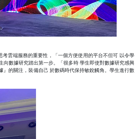
士 開 始思考雲端服務的重要性，「一個方便使用的平台不但可 以令學
導師與學生向數據研究踏出第一步。「很多時 學生即使對數據研究感興
據』的關注，裝備自己 於數碼時代保持敏銳觸角。學生進行數