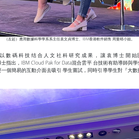
（左起）應用數據科學學系系主任袁文貞博士、IBM香港軟件銷售 周曼晴小姐。
 碼 科 技 结 合 人 文 社 科 研 究 成 果 ， 讓 袁 博 
，IBM Cloud Pak for Data混合雲平 台技術有助
要一個簡易的互動介面去吸引 學生嘗試，同時引導學生對『大數