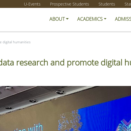
U-Events
Prospective Students
Students
Sta
ABOUT
ACADEMICS
ADMIS
 digital humanities
data research and promote digital 