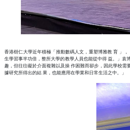
香港樹仁大學近年積極「推動數碼人文，重塑博雅教 育 」， 以 數
生學習事半功倍，整所大學的教學人員也能從中得 益。」袁博士指出
趣，但往往礙於介面複雜以及操 作困難而卻步，因此學校需
據研究所得出的結 果，也能應用在學業和日常生活之中。」