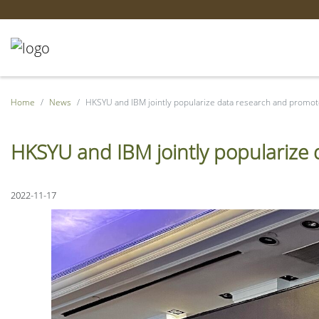
Home
News
HKSYU and IBM jointly popularize data research and promote
HKSYU and IBM jointly popularize 
2022-11-17