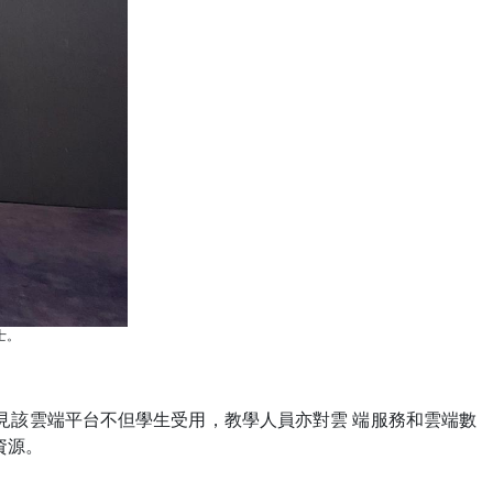
博士。
可見該雲端平台不但學生受用，教學人員亦對雲 端服務和雲端數
資源。