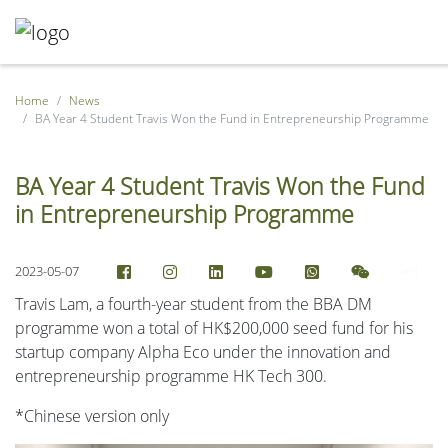
Home
News
BA Year 4 Student Travis Won the Fund in Entrepreneurship Programme
BA Year 4 Student Travis Won the Fund
in Entrepreneurship Programme
2023-05-07
Travis Lam, a fourth-year student from the BBA DM
programme won a total of HK$200,000 seed fund for his
startup company Alpha Eco under the innovation and
entrepreneurship programme HK Tech 300.
*Chinese version only