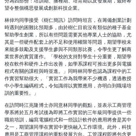
分為四部份：培訓期、播種期、培育期以及發展期，最終希
望令整個構思發展成創新科技企業。
林倬均同學接受《樹仁簡訊》訪問時坦言，在籌備創業計劃
時遇到的困難比預期多，由於樹仁目前沒有類似的種子基金
幫助學生創業，所以有些問題需要其他專業人士的協助，尤
其是一些硬件配套上的不足和使用權限等問題，期望學校未
來能多鼓勵及支援學生參與不同類形比賽，令學生更了解商
業世界的實質運作。「學校的支持對學生十分重要，期望學
校在軟件和硬件上作出改善，如學系課程可推出更多與電腦
程式有關的課程與時並進。」同時林同學也認為課程中的工
作實習幫助很大，「實習工作為我帶來不少機遇，透過教授
中小學生編碼程式，令知識得以實際應用，亦明白到職場培
訓的重要性。」
在訪問時江兆隆博士亦同意林同學的觀點，並表示工商管理
學系將於五月考試後為即將工作實習的三年級同學提供一些
職前培訓，編寫電腦程式和一些設計軟件的應用將會是其中
之一，期望讓同學在實習中更快融入工作環境。此外，科技
應用是工商管理課程的重點發展方向。工管課程即將包含更