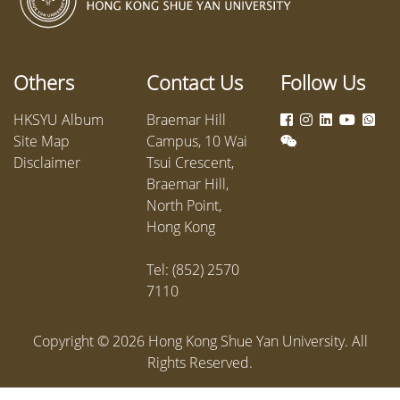
the business world in reality. On
at Jock
October 17-20, 2022, the BA
Product
Department successfully held the
Comple
Others
Contact Us
Follow Us
Academic Week 2022, on the
theme of “Indus try 5.0.”
HKSYU Album
Braemar Hill
Site Map
Campus, 10 Wai
Disclaimer
Tsui Crescent,
Braemar Hill,
North Point,
Hong Kong
Tel: (852) 2570
7110
Copyright ©
2026
Hong Kong Shue Yan University. All
Rights Reserved.