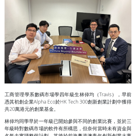
工商管理學系數碼市場學四年級生林倬均（Travis），早前
憑其初創企業Alpha Eco於HK Tech 300創新創業計劃中獲得
共20萬港元的創業基金。
林倬均同學早於一年級已開始參與不同的創業比賽，並於三
年級時對數碼市場的軟件有所構思，但奈何當時未有資金與
名氣去實踐整個計劃。其後於前海粵港澳青年創新創業大賽