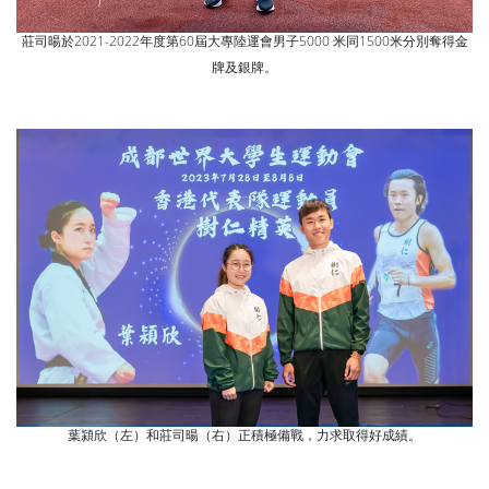
莊司暘於2021-2022年
度第60屆大專陸運會男
子5000 米同1500米分
別奪得金
牌及銀牌。
葉潁欣（左）和莊司暘（右）正積極備戰，力求取得好成績。