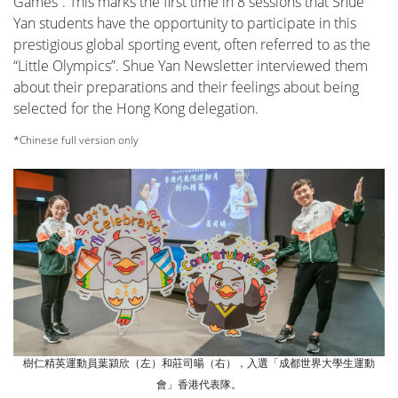
Games”. This marks the first time in 8 sessions that Shue
Yan students have the opportunity to participate in this
prestigious global sporting event, often referred to as the
“Little Olympics”. Shue Yan Newsletter interviewed them
about their preparations and their feelings about being
selected for the Hong Kong delegation.
*Chinese full version only
樹仁精英運動員葉潁欣（左）和莊司暘（右），入選「成都世界大學生運動
會」香港代表隊。