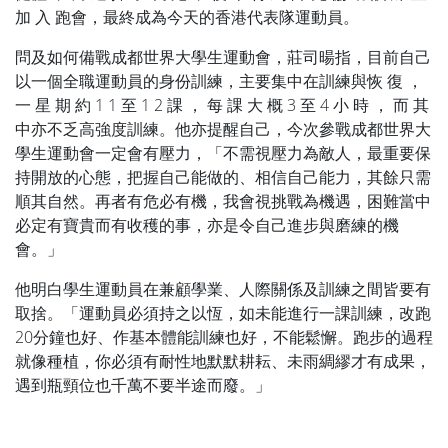
加 入 跑會，最終成為今天的香港代表隊運動員。
問及如何備戰成都世界大學生運動會，莊司暘指，目前自己
以一個全職運動員的身份訓練，主要集中在訓練與恢 復 ，
一 星 期 約 1 1 至 1 2 課 ， 每 課 大 概 3 至 4 小 時 ， 而 其
中亦不乏高強度訓練。他亦提醒自己，今次參戰成都世界大
學生運動會一定會有壓力，「不需視壓力為敵人，最重要保
持開放的心態，把握自己能做的、相信自己能力，其餘只需
順其自然。再者有危必有機，我會視挑戰為機遇，困難當中
必定有寶貴而有收穫的事，亦是令自己進步與磨練的機
會。」
他明白學生運動員在兼顧學業、人際關係及訓練之間皆要有
取捨。「運動員必須持之以恆，如未能進行一課訓練，改跑
20分鐘也好、作基本體能訓練也好，不能鬆懈。跑步的過程
就像種植，你必須有耐性地默默耕耘、未雨綢繆才有成果，
遇到瓶頸位也千萬不要半途而廢。」