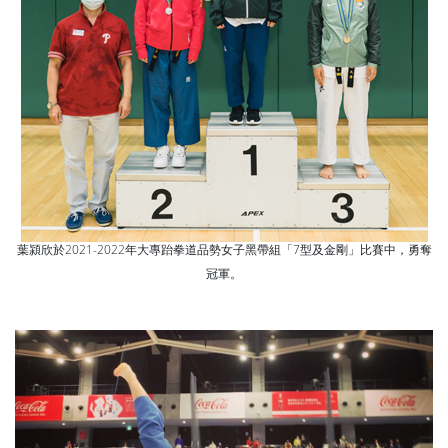
葉潁欣於2021-2022年大專跆拳道品勢女子黑帶組「7型及金剛」比賽中，勇奪
冠軍。