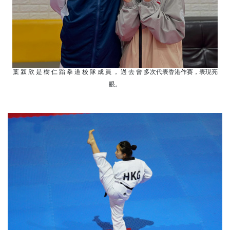
葉 潁 欣 是 樹 仁 跆 拳 道 校 隊 成 員 ， 過 去 曾 多次代表香港作賽，表現亮
眼。