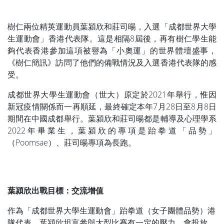
樹仁兩位精英運動員葉潁欣和莊司暘，入選「成都世界大學
生運動會」香港代表隊。這是相隔8屆後，再有樹仁學生能
夠代表香港參加這項被譽為「小奧運」的世界體壇盛事，
《樹仁簡訊》訪問了他們的備戰情況及入選香港代表隊的感
受。
成都世界大學生運動會（世大）原定於2021年舉行，惟因
新冠疫情關係而一再順延，最終確定本年7月28日至8月8日
期間在中國成都舉行。葉潁欣和莊司暘都是輔導及心理學系
2022年畢業生，葉潁欣的專項是跆拳道「品勢」
（Poomsae）、莊司暘專項為長跑。
葉潁欣出戰目標：交流增值
作為「成都世界大學生運動會」跆拳道（女子團體品勢）港
隊代表，葉潁欣坦言參與大型比賽有一定的壓力，會投放