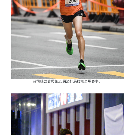
莊司暘曾參與第25屆渣打馬拉松全馬賽事。