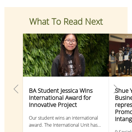
What To Read Next
BA Student Jessica Wins
Shue 
International Award for
Busine
Innovative Project
repre
Promo
Our student wins an international
Intang
award. The International Unit has
previously launched a Virtual
9 Sociol