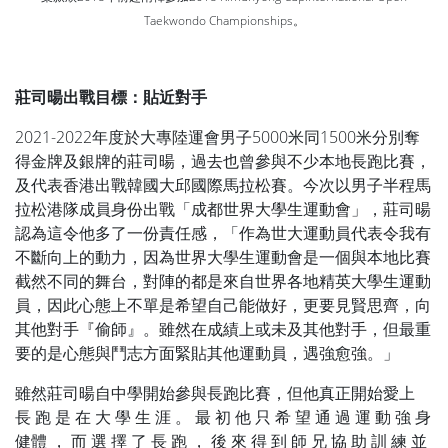
Taekwondo Championships。
莊司暘出戰目標：貼近對手
2021-2022年度於大專陸運會男子5000米同1500米分別奪
得金牌及銀牌的莊司暘，過去也曾參與不少本地長跑比賽，
及代表香港出戰韓國大邱國際馬拉松賽。今次以男子半程馬
拉松港隊成員身份出戰「成都世界大學生運動會」，莊司暘
認為這令他多了一份責任感，「作為世大運動員代表令我有
不斷向上的動力，因為世界大學生運動會是一個與本地比賽
截然不同的舞台，對陣的都是來自世界各地精英大學生運動
員，因此心態上不單是希望自己能做好，更要見賢思齊，向
其他對手『偷師』。雖然在成績上或未及其他對手，但最重
要的是心態與鬥志方面緊貼其他運動員，遇強愈強。」
雖然莊司暘自中學開始參與長跑比賽，但他真正開始愛上
長 跑 是 在 大 學 生 涯 。 最 初 他 只 希 望 通 過 運 動 強 身
健體 ， 而 選 擇 了 長 跑 ， 後 來 得 到 師 兄 協 助 訓 練 並