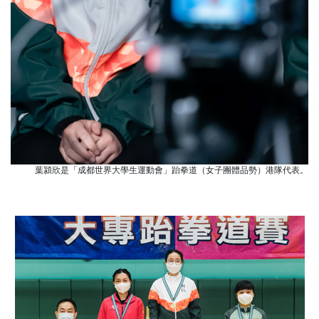
葉潁欣是「成都世界大學生運動會」跆拳道（女子團體品勢）港隊代表。