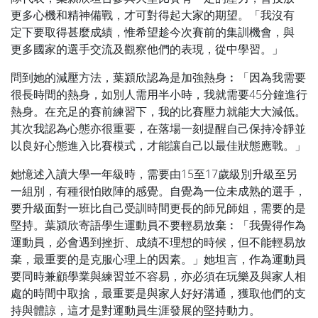
更多心機和精神備戰，才可對得起大家的期望。「我沒有
定下要取得甚麼成績，惟希望趁今次賽前的集訓機會，與
更多國家的選手交流及觀察他們的表現，從中學習。」
問到她的減壓方法，葉潁欣認為是加強熱身︰「因為我需要
很長時間的熱身，如別人需用半小時，我就需要45分鐘進行
熱身。在充足的賽前練習下，我的比賽壓力就能大大減低。
其次我認為心態亦很重要，在落場一刻提醒自己保持冷靜並
以良好心態進入比賽模式，才能讓自己以最佳狀態應戰。」
她憶述入讀大學一年級時，需要由15至17歲級別升級至另
一組別，有種很怕敗陣的感覺。自覺為一位未成熟的選手，
要升級面對一班比自己受訓時間更長的師兄師姐，需要的是
堅持。葉潁欣寄語學生運動員不要輕易放棄︰「我覺得作為
運動員，必會遇到挫折、成績不理想的時候，但不能輕易放
棄，最重要的是克服心理上的因素。」她坦言，作為運動員
要同時兼顧學業與練習並不容易，亦必須在玩樂及與家人相
處的時間中取捨，最重要是與家人好好溝通，獲取他們的支
持與體諒，這才是對運動員生涯發展的堅持動力。