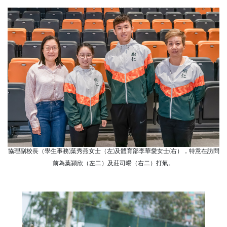
協理副校長（學生事務)葉秀燕女士（左)及體育部李華愛女士(右），特意在訪問
前為葉潁欣（左二）及莊司暘（右二）打氣。