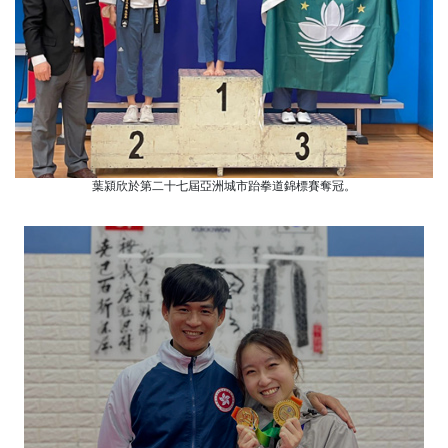
葉潁欣於第二十七屆亞洲城市跆拳道錦標賽奪冠。