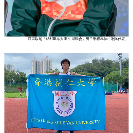
莊司暘是「成都世界大學 生運動會」男子半程馬拉松港隊代表。