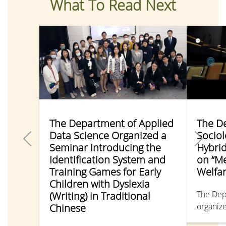
What To Read Next
The Department of Applied
The D
Data Science Organized a
Sociol
Seminar Introducing the
Hybri
Identification System and
on “Me
Training Games for Early
Welfar
Children with Dyslexia
The Dep
(Writing) in Traditional
organize
Chinese
lecture