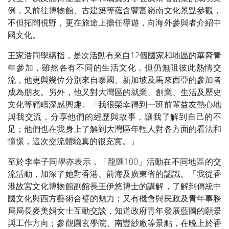
例，又前往博物館、古建築等蘊含豐富嶺南文化景點參觀，
不但拓闊視野，更在旅途上擔任導遊，向海外參與者介紹中
國文化。
王家浩同學續指，是次活動有來自12個國家和地區的華裔青
年參加，雖然各有不同的生活文化，但仍無阻彼此熱情交
流，他更與幾位分別來自泰國、新加坡及馬來西亞的參加者
成為朋友。另外，他又對大灣區的就業、創業、生活及歷史
文化等範疇深感興趣。「我很榮幸得到一班前輩益友熱心地
與我交流，分享他們的經歷與故事，讓我了解到自己的不
足；他們也在我身上了解到大灣區年輕人對各方面的看法和
憧憬，這次交流體驗真的很充實。」
至於李幸子同學亦表示，「龍匯100」活動在不同地區的交
流活動，加深了她對香港、前海及廣東省的認識。「我從香
港故宮文化博物館副館長王伊悠博士的講解，了解到傳統中
國文化與西方藝術合璧的魅力；又有機會與民政及青年事務
局局長麥美娟女士互動交談，知道政府青年發展藍圖的願景
與工作方向；參觀圓玄學院、南豐紗廠等景點，在晚上於香