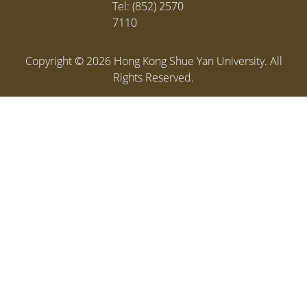
Tel: (852) 2570
7110
Copyright ©
2026
Hong Kong Shue Yan University. All
Rights Reserved.