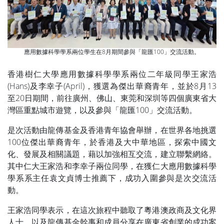
應用數據科學學系兩位學生在8月期間參與「龍匯100」交流活動。
香港樹仁大學應用數據科學學系兩位二年級同學王家浩
(Hans)及李幸子(April)，獲選為傑出華裔青年，並於8月13
至20日期間，前往廣州、佛山、東莞和深圳等四個廣東省大
灣區重點城市遊覽，以及參與「龍匯100」交流活動。
是次活動由龍傳基金及香港青年協會舉辦，在世界各地挑選
100位傑出華裔青年，於香港及大中華地區，探索中國文
化、發展及相關議題，藉以加強相互交流，建立聯繫網絡。
其中仁大王家浩和李幸子兩位同學，在獲仁大應用數據科學
學系系主任袁文貞博士推薦下，成功入圍參與是次交流活
動。
王家浩同學表示，在這次旅程中聽取了粵港澳政商及文化界
人士、以及龍傳基金幹事和成員分享在廣東省創業的成功案