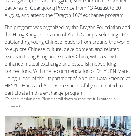
(Guangzhou, Foshan, Dongguan, Shenzhen) in the Greater
Bay Area of Guangdong Province from 13 August to 20
August, and attend the “Dragon 100” exchange program.
The program was organized by the Dragon Foundation and
the Hong Kong Federation of Youth Groups, selecting 100
outstanding young Chinese leaders from around the world
to explore Chinese culture, development, and related
issues in Hong Kong and Greater China, with a view to
enhance mutual exchange and establish networking
connections. With the recommendation of Dr. YUEN Man-
Ching, Head of the Department of Applied Data Science at
HKSYU, Hans and April were successfully nominated to
participate in this exchange program.
(Chinese version only. Please scroll down to read the full content in
Chinese.)